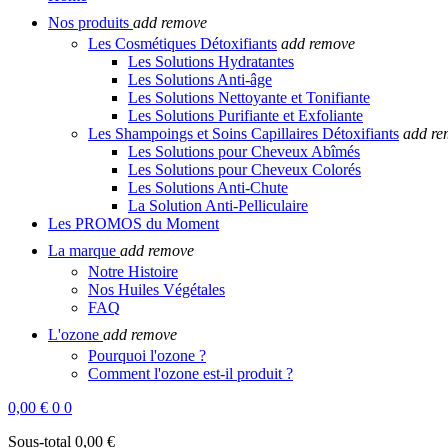
Nos produits
add
remove
Les Cosmétiques Détoxifiants
add
remove
Les Solutions Hydratantes
Les Solutions Anti-âge
Les Solutions Nettoyante et Tonifiante
Les Solutions Purifiante et Exfoliante
Les Shampoings et Soins Capillaires Détoxifiants
add
re
Les Solutions pour Cheveux Abîmés
Les Solutions pour Cheveux Colorés
Les Solutions Anti-Chute
La Solution Anti-Pelliculaire
Les PROMOS du Moment
La marque
add
remove
Notre Histoire
Nos Huiles Végétales
FAQ
L'ozone
add
remove
Pourquoi l'ozone ?
Comment l'ozone est-il produit ?
0,00 €
0
0
Sous-total
0,00 €