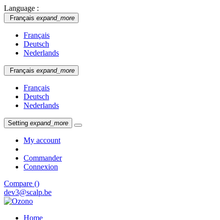
Language :
Français
expand_more
Français
Deutsch
Nederlands
Français
expand_more
Français
Deutsch
Nederlands
Setting
expand_more
My account
Commander
Connexion
Compare (
)
dev3@scalp.be
Home