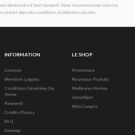
us désinscrire à tout moment. Vous trouverez pour cela nos
 contact dans les conditions d'utilisation du site.
INFORMATION
LE SHOP
Livraison
Promotions
Mentions Légales
Nouveaux Produits
Conditions Générales De
Meilleures Ventes
Vente
Identifiant
Paiement
Mon Compte
Crédits Photos
FAQ
Sitemap