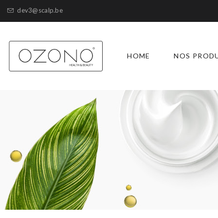
dev3@scalp.be
HOME
NOS PROD