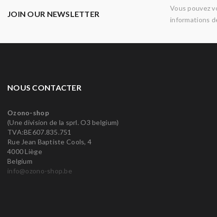
Vous pouvez vo
JOIN OUR NEWSLETTER
informations de
NOUS CONTACTER
Ozono-shop
(Une division de la sprl. O3 belgium)
TVA:BE607.835.751
Rue Jean Baptiste Cools, 4
4000 Liège
Belgium
info@ozono-shop.be